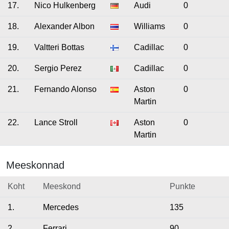
17.
Nico Hulkenberg
Audi
0
18.
Alexander Albon
Williams
0
19.
Valtteri Bottas
Cadillac
0
20.
Sergio Perez
Cadillac
0
21.
Fernando Alonso
Aston
0
Martin
22.
Lance Stroll
Aston
0
Martin
Meeskonnad
Koht
Meeskond
Punkte
1.
Mercedes
135
2.
Ferrari
90