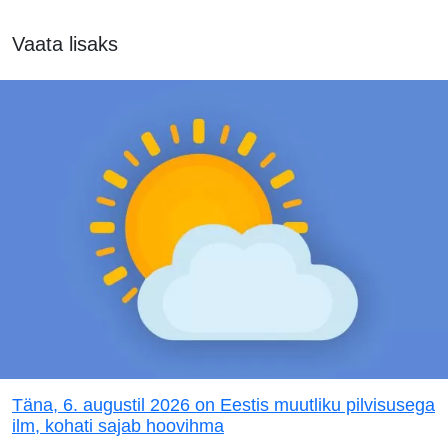
Vaata lisaks
Täna, 6. augustil 2026 on Eestis muutliku pilvisusega
ilm, kohati sajab hoovihma