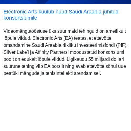
Electronic Arts kuulub nüüd Saudi Araabia juhitud
konsortsiumile
Videomängutööstuse üks suurimaid tehinguid on ametlikult
lõpule viidud. Electronic Arts (EA) teatas, et ettevõtte
omandamine Saudi Araabia riikliku investeerimisfondi (PIF),
Silver Lake'i ja Affinity Partnersi moodustatud konsortsiumi
poolt on edukalt lõpule viidud. Ligikaudu 55 miljardi dollari
suurune tehing viib EA börsilt ning avab ettevõtte sõnul uue
peatüki mängude ja tehisintellekti arendamisel.