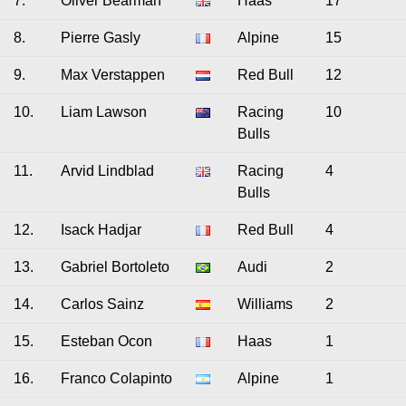
7.
Oliver Bearman
Haas
17
8.
Pierre Gasly
Alpine
15
9.
Max Verstappen
Red Bull
12
10.
Liam Lawson
Racing
10
Bulls
11.
Arvid Lindblad
Racing
4
Bulls
12.
Isack Hadjar
Red Bull
4
13.
Gabriel Bortoleto
Audi
2
14.
Carlos Sainz
Williams
2
15.
Esteban Ocon
Haas
1
16.
Franco Colapinto
Alpine
1