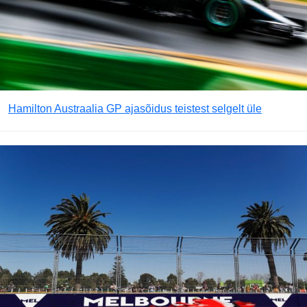
Hamilton Austraalia GP ajasõidus teistest selgelt üle