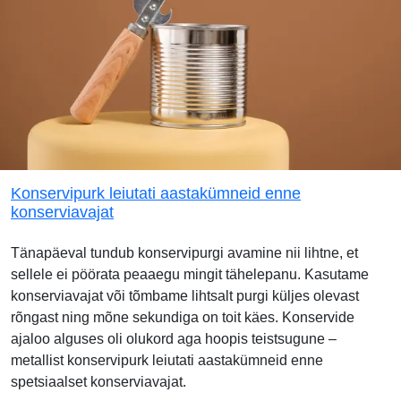
Konservipurk leiutati aastakümneid enne
konserviavajat
Tänapäeval tundub konservipurgi avamine nii lihtne, et
sellele ei pöörata peaaegu mingit tähelepanu. Kasutame
konserviavajat või tõmbame lihtsalt purgi küljes olevast
rõngast ning mõne sekundiga on toit käes. Konservide
ajaloo alguses oli olukord aga hoopis teistsugune –
metallist konservipurk leiutati aastakümneid enne
spetsiaalset konserviavajat.