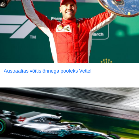
Austraalias võitis õnnega pooleks Vettel