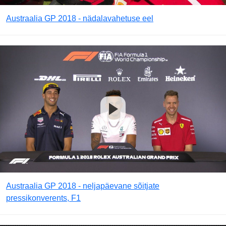
Austraalia GP 2018 - nädalavahetuse eel
Austraalia GP 2018 - neljapäevane sõitjate
pressikonverents, F1