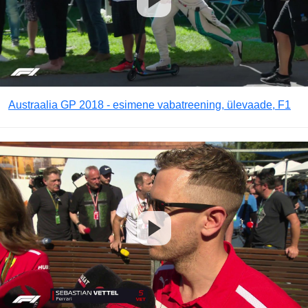
Austraalia GP 2018 - esimene vabatreening, ülevaade, F1