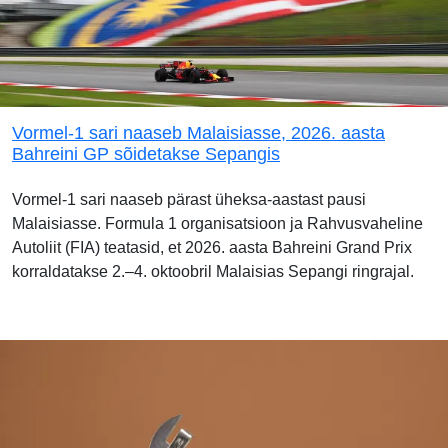
Vormel-1 sari naaseb Malaisiasse, 2026. aasta
Bahreini GP sõidetakse Sepangis
Vormel-1 sari naaseb pärast üheksa-aastast pausi
Malaisiasse. Formula 1 organisatsioon ja Rahvusvaheline
Autoliit (FIA) teatasid, et 2026. aasta Bahreini Grand Prix
korraldatakse 2.–4. oktoobril Malaisias Sepangi ringrajal.