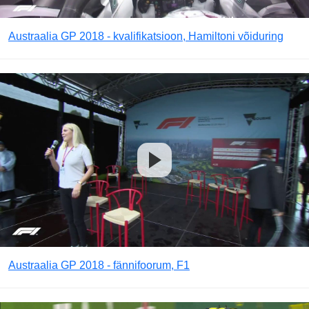
Austraalia GP 2018 - kvalifikatsioon, Hamiltoni võiduring
Austraalia GP 2018 - fännifoorum, F1