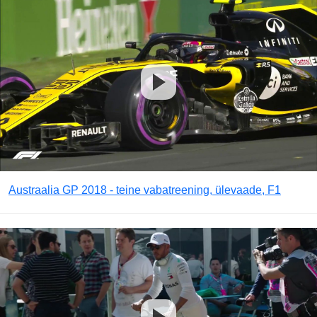
Austraalia GP 2018 - teine vabatreening, ülevaade, F1