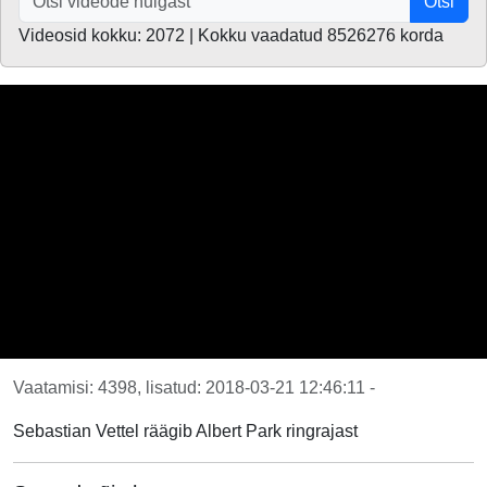
Otsi
Videosid kokku: 2072 | Kokku vaadatud 8526276 korda
Vaatamisi: 4398, lisatud: 2018-03-21 12:46:11 -
Sebastian Vettel räägib Albert Park ringrajast