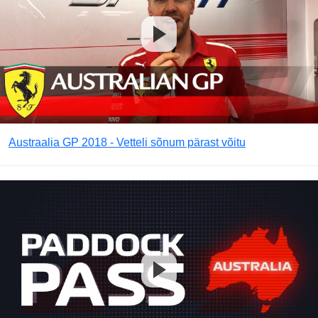
Austraalia GP 2018 - Vetteli sõnum pärast võitu