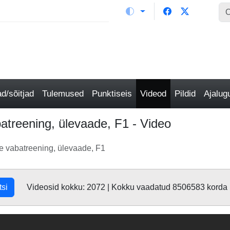
/sõitjad
Tulemused
Punktiseis
Videod
Pildid
Ajalu
batreening, ülevaade, F1 - Video
ne vabatreening, ülevaade, F1
tsi
Videosid kokku: 2072 | Kokku vaadatud 8506583 korda