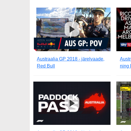
Austraalia GP 2018 - järelvaade,
Austr
Red Bull
ning 