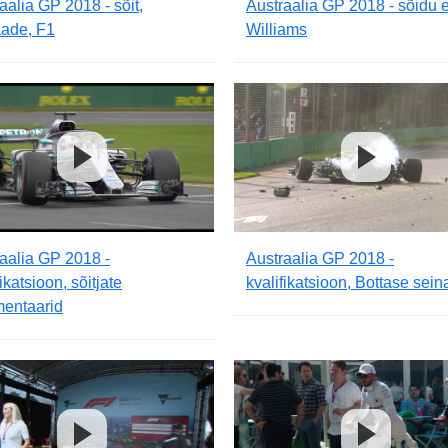
aalia GP 2018 - sõit,
Austraalia GP 2018 - sõidu e
aade, F1
Williams
aalia GP 2018 -
Austraalia GP 2018 -
fikatsioon, sõitjate
kvalifikatsioon, Bottase sein
entaarid