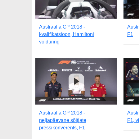
Austraalia GP 2018 -
Austr
kvalifikatsioon, Hamiltoni
F1
võiduring
Austraalia GP 2018 -
Austr
neljapäevane sõitjate
F1, v
pressikonverents, F1