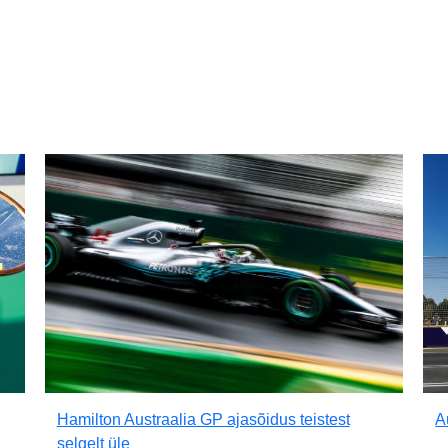
Hamilton Austraalia GP ajasõidus teistest
A
selgelt üle