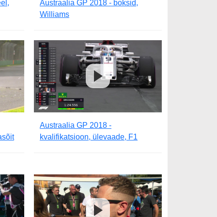
el,
Austraalia GP 2018 - boksid,
Williams
Austraalia GP 2018 -
asõit
kvalifikatsioon, ülevaade, F1