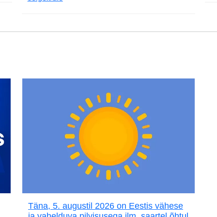
Täna, 5. augustil 2026 on Eestis vähese
ja vahelduva pilvisusega ilm, saartel õhtul