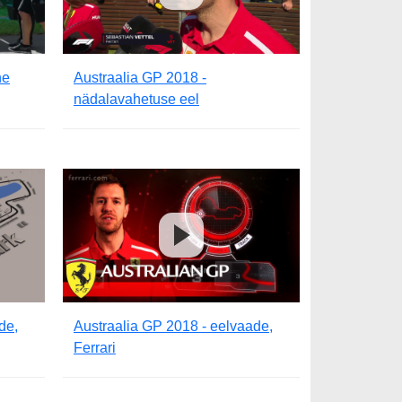
ne
Austraalia GP 2018 -
nädalavahetuse eel
de,
Austraalia GP 2018 - eelvaade,
Ferrari