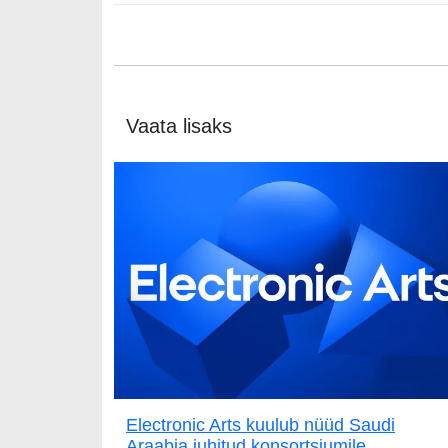
Vaata lisaks
Electronic Arts kuulub nüüd Saudi
Araabia juhitud konsortsiumile