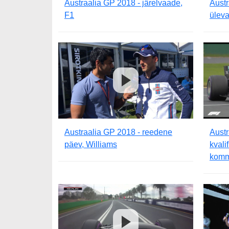
Austraalia GP 2018 - järelvaade,
Austr
F1
ülev
Austraalia GP 2018 - reedene
Austr
päev, Williams
kvali
komm