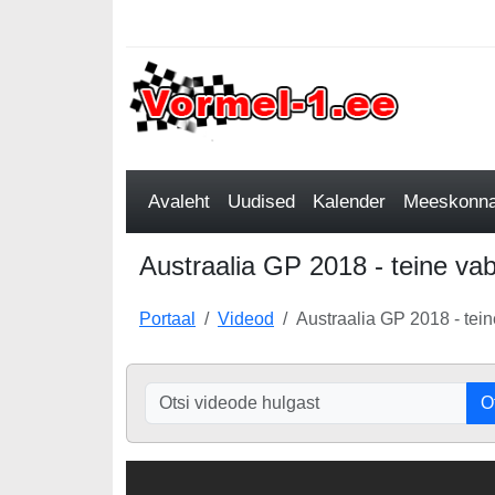
Avaleht
Uudised
Kalender
Meeskonnad
Austraalia GP 2018 - teine va
Portaal
Videod
Austraalia GP 2018 - tei
O