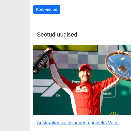
Kõik videod
Seotud uudised
Austraalias võitis õnnega pooleks Vettel