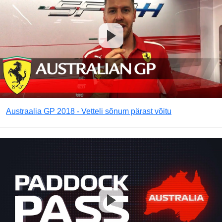
Austraalia GP 2018 - Vetteli sõnum pärast võitu