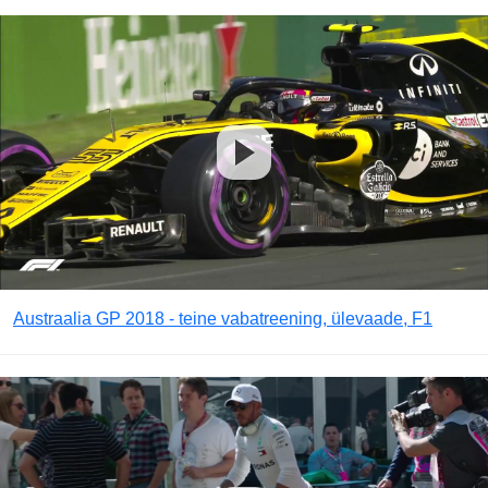
Austraalia GP 2018 - teine vabatreening, ülevaade, F1