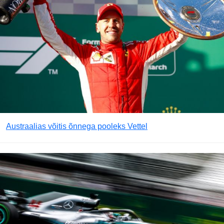
Austraalias võitis õnnega pooleks Vettel