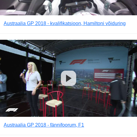
Austraalia GP 2018 - kvalifikatsioon, Hamiltoni võiduring
Austraalia GP 2018 - fännifoorum, F1