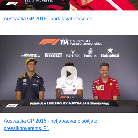
Austraalia GP 2018 - nädalavahetuse eel
Austraalia GP 2018 - neljapäevane sõitjate
pressikonverents, F1