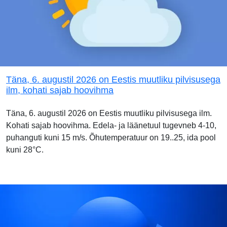
Täna, 6. augustil 2026 on Eestis muutliku pilvisusega
ilm, kohati sajab hoovihma
Täna, 6. augustil 2026 on Eestis muutliku pilvisusega ilm.
Kohati sajab hoovihma. Edela- ja läänetuul tugevneb 4-10,
puhanguti kuni 15 m/s. Õhutemperatuur on 19..25, ida pool
kuni 28°C.