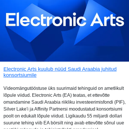
Electronic Arts kuulub nüüd Saudi Araabia juhitud
konsortsiumile
Videomängutööstuse üks suurimaid tehinguid on ametlikult
lõpule viidud. Electronic Arts (EA) teatas, et ettevõtte
omandamine Saudi Araabia riikliku investeerimisfondi (PIF),
Silver Lake'i ja Affinity Partnersi moodustatud konsortsiumi
poolt on edukalt lõpule viidud. Ligikaudu 55 miljardi dollari
suurune tehing viib EA börsilt ning avab ettevõtte sõnul uue