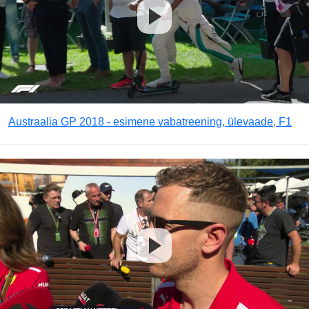
Austraalia GP 2018 - esimene vabatreening, ülevaade, F1