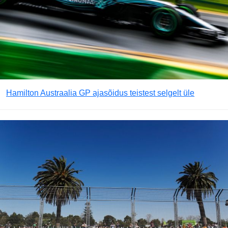
Hamilton Austraalia GP ajasõidus teistest selgelt üle