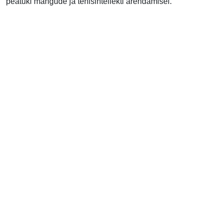
peatüki mängude ja tehisintellekti arendamisel.