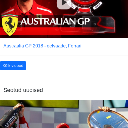
Austraalia GP 2018 - eelvaade, Ferrari
Kõik videod
Seotud uudised