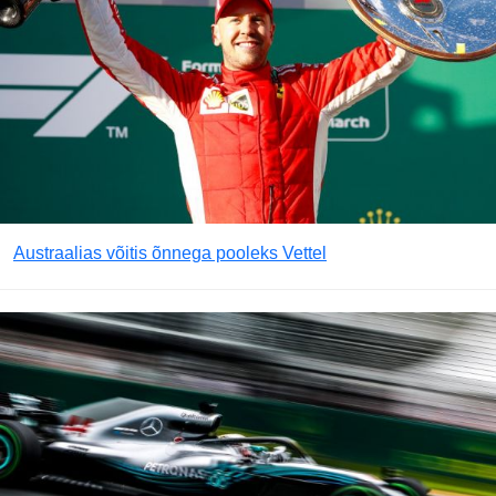
Austraalias võitis õnnega pooleks Vettel