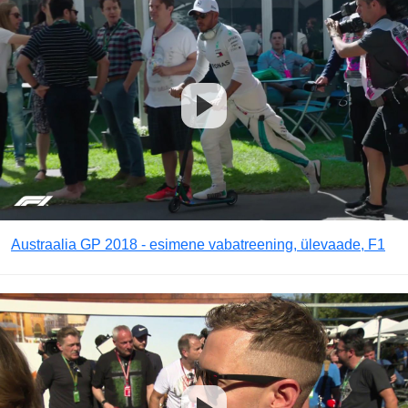
Austraalia GP 2018 - esimene vabatreening, ülevaade, F1