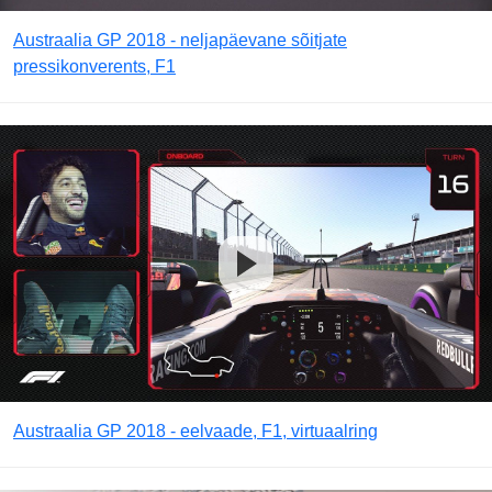
Austraalia GP 2018 - neljapäevane sõitjate
pressikonverents, F1
Austraalia GP 2018 - eelvaade, F1, virtuaalring