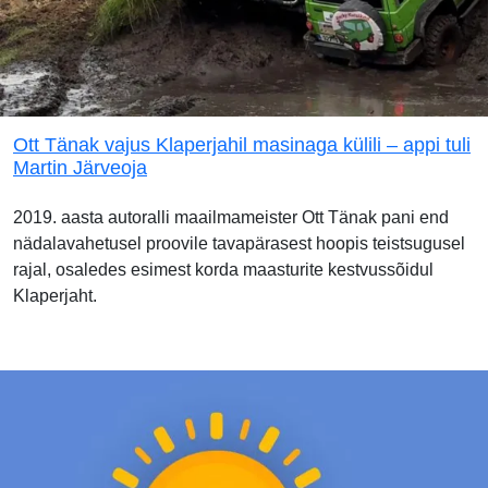
Ott Tänak vajus Klaperjahil masinaga külili – appi tuli
Martin Järveoja
2019. aasta autoralli maailmameister Ott Tänak pani end
nädalavahetusel proovile tavapärasest hoopis teistsugusel
rajal, osaledes esimest korda maasturite kestvussõidul
Klaperjaht.