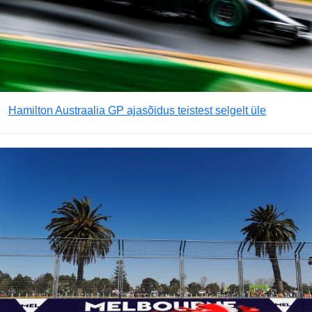
Hamilton Austraalia GP ajasõidus teistest selgelt üle