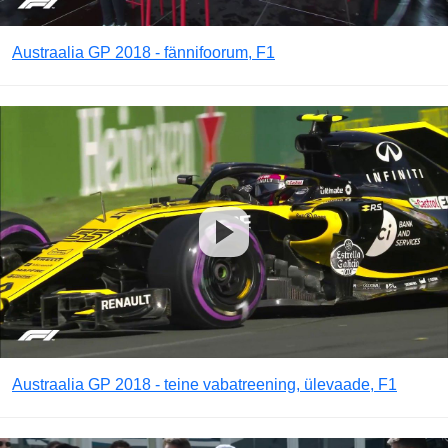
Austraalia GP 2018 - fännifoorum, F1
Austraalia GP 2018 - teine vabatreening, ülevaade, F1