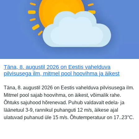
Täna, 8. augustil 2026 on Eestis vahelduva
pilvisusega ilm, mitmel pool hoovihma ja äikest
Täna, 8. augustil 2026 on Eestis vahelduva pilvisusega ilm.
Mitmel pool sajab hoovihma, on äikest, võimalik rahe.
Õhtuks sajuhood hõrenevad. Puhub valdavalt edela- ja
läänetuul 3-9, rannikul puhanguti 12 m/s, äikese ajal
ulatuvad puhanud üle 15 m/s. Õhutemperatuur on 17..23°C.