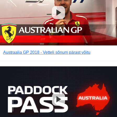
Austraalia GP 2018 - Vetteli sõnum pärast võitu