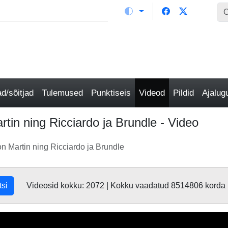
/sõitjad
Tulemused
Punktiseis
Videod
Pildid
Ajalu
tin ning Ricciardo ja Brundle - Video
n Martin ning Ricciardo ja Brundle
tsi
Videosid kokku: 2072 | Kokku vaadatud 8514806 korda