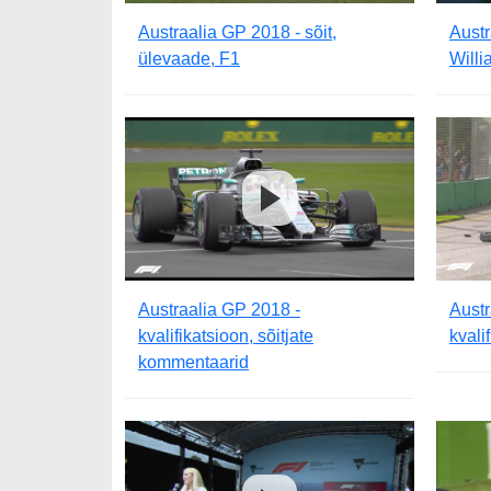
Austraalia GP 2018 - sõit,
Austr
ülevaade, F1
Will
Austraalia GP 2018 -
Austr
kvalifikatsioon, sõitjate
kvali
kommentaarid