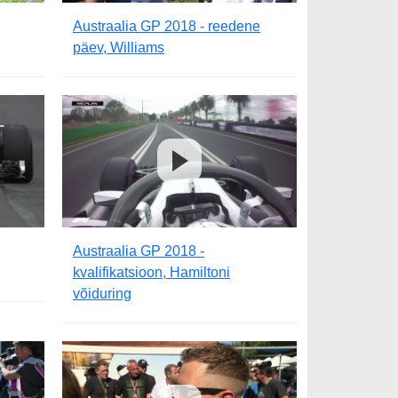
,
Austraalia GP 2018 - reedene
päev, Williams
Austraalia GP 2018 -
kvalifikatsioon, Hamiltoni
võiduring