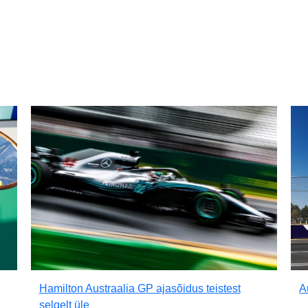
Hamilton Austraalia GP ajasõidus teistest
A
selgelt üle