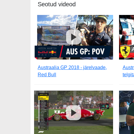
Seotud videod
Austraalia GP 2018 - järelvaade,
Austr
Red Bull
telgi