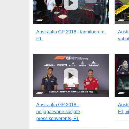
Austraalia GP 2018 - fännifoorum,
Austr
F1
vabat
Austraalia GP 2018 -
Austr
neljapäevane sõitjate
F1, v
pressikonverents, F1