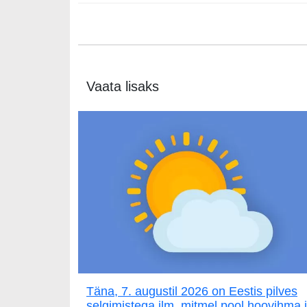
Vaata lisaks
Täna, 7. augustil 2026 on Eestis pilves
selgimistega ilm, mitmel pool hoovihma 