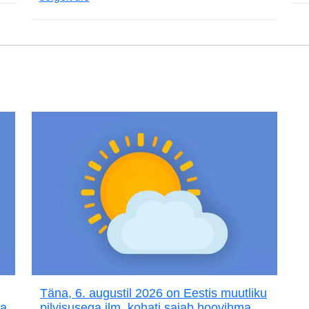
Täna, 6. augustil 2026 on Eestis muutliku
ja
pilvisusega ilm, kohati sajab hoovihma