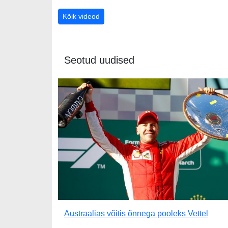
Kõik videod
Seotud uudised
Austraalias võitis õnnega pooleks Vettel