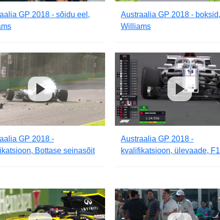
aalia GP 2018 - sõidu eel,
Austraalia GP 2018 - boksid
iams
Williams
aalia GP 2018 -
Austraalia GP 2018 -
fikatsioon, Bottase seinasõit
kvalifikatsioon, ülevaade, F1