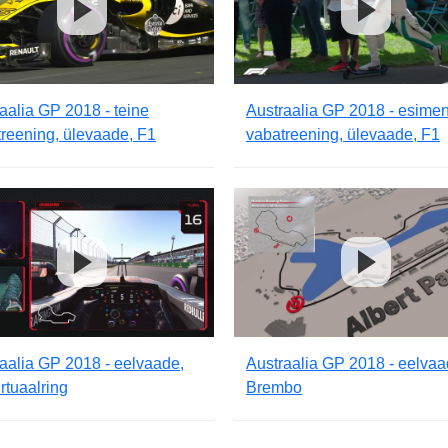
aalia GP 2018 - teine
Austraalia GP 2018 - esime
reening, ülevaade, F1
vabatreening, ülevaade, F1
aalia GP 2018 - eelvaade,
Austraalia GP 2018 - eelvaa
irtuaalring
Brembo