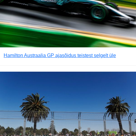
Hamilton Austraalia GP ajasõidus teistest selgelt üle