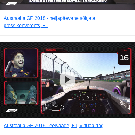
Austraalia GP 2018 - neljapäevane sõitjate
pressikonverents, F1
Austraalia GP 2018 - eelvaade, F1, virtuaalring