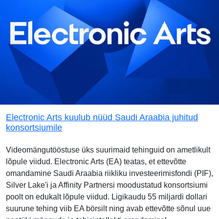
Electronic Arts kuulub nüüd Saudi Araabia juhitud
konsortsiumile
Videomängutööstuse üks suurimaid tehinguid on ametlikult
lõpule viidud. Electronic Arts (EA) teatas, et ettevõtte
omandamine Saudi Araabia riikliku investeerimisfondi (PIF),
Silver Lake'i ja Affinity Partnersi moodustatud konsortsiumi
poolt on edukalt lõpule viidud. Ligikaudu 55 miljardi dollari
suurune tehing viib EA börsilt ning avab ettevõtte sõnul uue