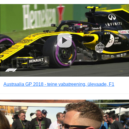
Austraalia GP 2018 - teine vabatreening, ülevaade, F1