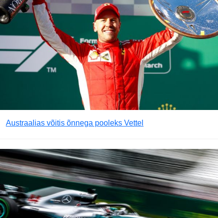
Austraalias võitis õnnega pooleks Vettel