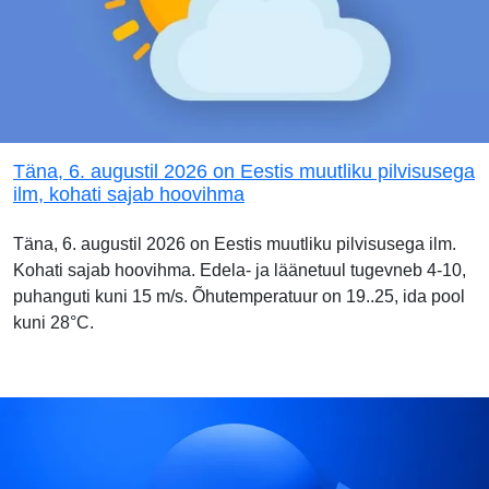
Täna, 6. augustil 2026 on Eestis muutliku pilvisusega
ilm, kohati sajab hoovihma
Täna, 6. augustil 2026 on Eestis muutliku pilvisusega ilm.
Kohati sajab hoovihma. Edela- ja läänetuul tugevneb 4-10,
puhanguti kuni 15 m/s. Õhutemperatuur on 19..25, ida pool
kuni 28°C.