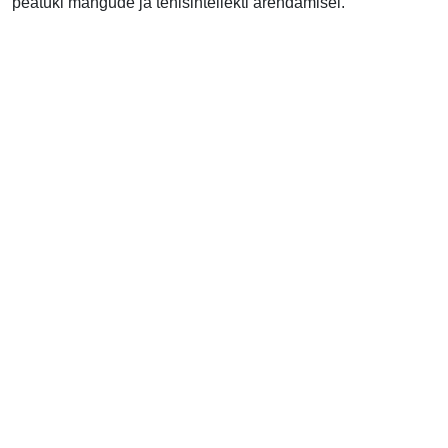
peatüki mängude ja tehisintellekti arendamisel.