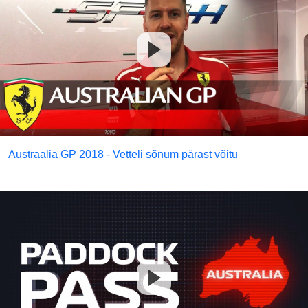
Austraalia GP 2018 - Vetteli sõnum pärast võitu