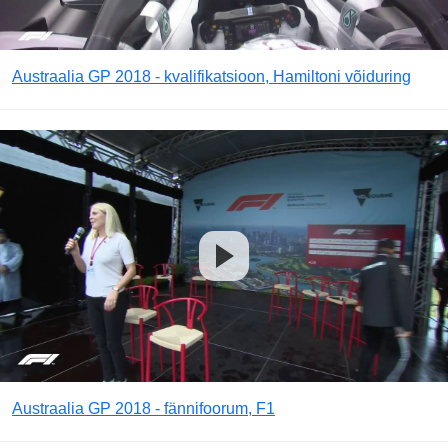
Austraalia GP 2018 - kvalifikatsioon, Hamiltoni võiduring
Austraalia GP 2018 - fännifoorum, F1