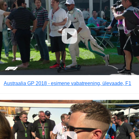
Austraalia GP 2018 - esimene vabatreening, ülevaade, F1