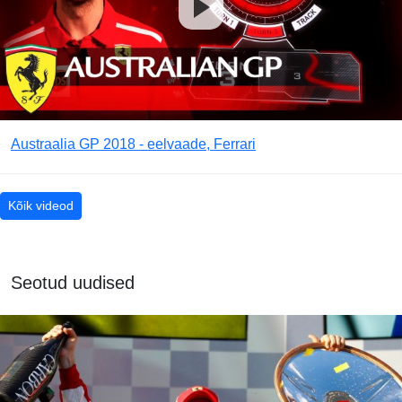
Austraalia GP 2018 - eelvaade, Ferrari
Kõik videod
Seotud uudised