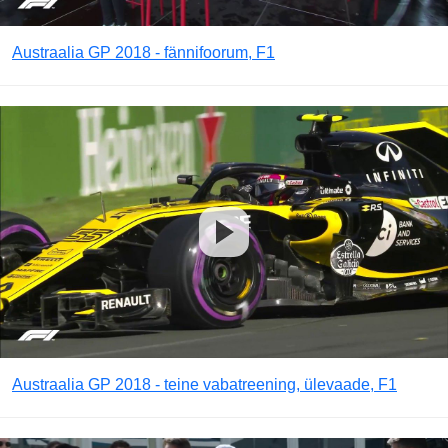
Austraalia GP 2018 - fännifoorum, F1
Austraalia GP 2018 - teine vabatreening, ülevaade, F1