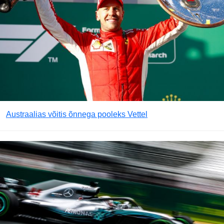
Austraalias võitis õnnega pooleks Vettel