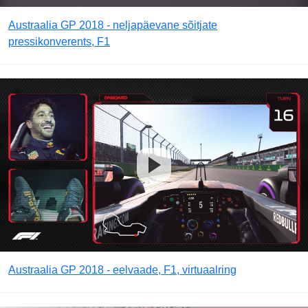
Austraalia GP 2018 - neljapäevane sõitjate
pressikonverents, F1
Austraalia GP 2018 - eelvaade, F1, virtuaalring