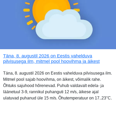
Täna, 8. augustil 2026 on Eestis vahelduva
pilvisusega ilm, mitmel pool hoovihma ja äikest
Täna, 8. augustil 2026 on Eestis vahelduva pilvisusega ilm.
Mitmel pool sajab hoovihma, on äikest, võimalik rahe.
Õhtuks sajuhood hõrenevad. Puhub valdavalt edela- ja
läänetuul 3-9, rannikul puhanguti 12 m/s, äikese ajal
ulatuvad puhanud üle 15 m/s. Õhutemperatuur on 17..23°C.