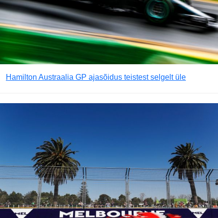
Hamilton Austraalia GP ajasõidus teistest selgelt üle