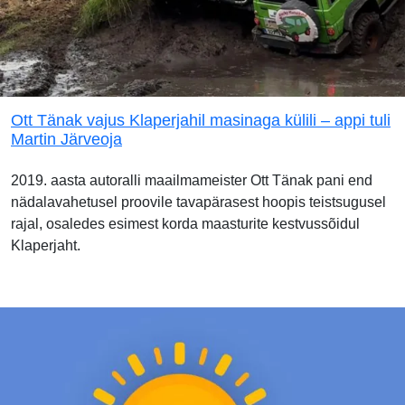
Ott Tänak vajus Klaperjahil masinaga külili – appi tuli
Martin Järveoja
2019. aasta autoralli maailmameister Ott Tänak pani end
nädalavahetusel proovile tavapärasest hoopis teistsugusel
rajal, osaledes esimest korda maasturite kestvussõidul
Klaperjaht.