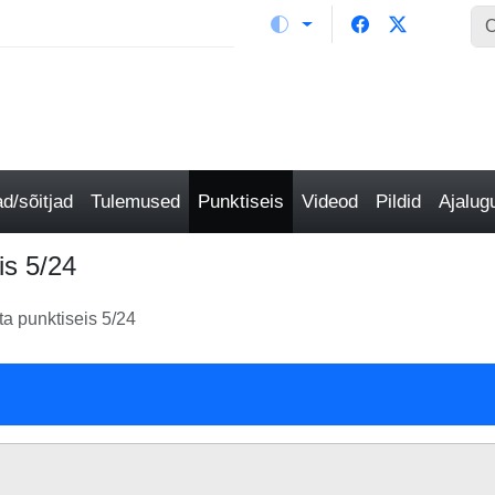
/sõitjad
Tulemused
Punktiseis
Videod
Pildid
Ajalu
is 5/24
a punktiseis 5/24