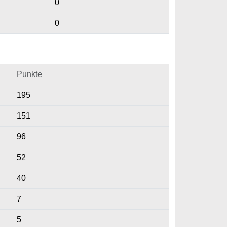
0
0
Punkte
195
151
96
52
40
7
5