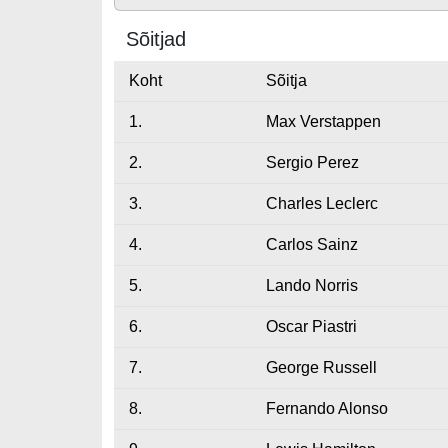
Sõitjad
Koht
Sõitja
1.
Max Verstappen
2.
Sergio Perez
3.
Charles Leclerc
4.
Carlos Sainz
5.
Lando Norris
6.
Oscar Piastri
7.
George Russell
8.
Fernando Alonso