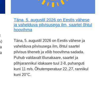
Täna, 5. augustil 2026 on Eestis vähese
ja vahelduva pilvisusega ilm, saartel õhtul
hoovihma
d
Täna, 5. augustil 2026 on Eestis vähese ja
A)
vahelduva pilvisusega ilm, õhtul saartel
ia
pilvisus tiheneb ja võib hoovihma sadada.
ja
Puhub valdavalt lõunakaare, saartel ja
põhjarannikul idakaare tuul 2-8, puhanguti
kuni 11 m/s. Õhutemperatuur 22..27, rannikul
kuni 20°C.