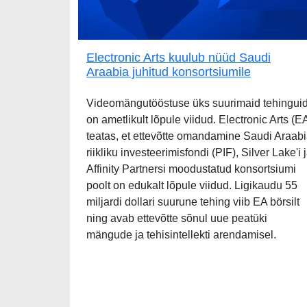
Electronic Arts kuulub nüüd Saudi
Araabia juhitud konsortsiumile
Videomängutööstuse üks suurimaid tehingui
on ametlikult lõpule viidud. Electronic Arts (E
teatas, et ettevõtte omandamine Saudi Araab
riikliku investeerimisfondi (PIF), Silver Lake'i 
Affinity Partnersi moodustatud konsortsiumi
poolt on edukalt lõpule viidud. Ligikaudu 55
miljardi dollari suurune tehing viib EA börsilt
ning avab ettevõtte sõnul uue peatüki
mängude ja tehisintellekti arendamisel.