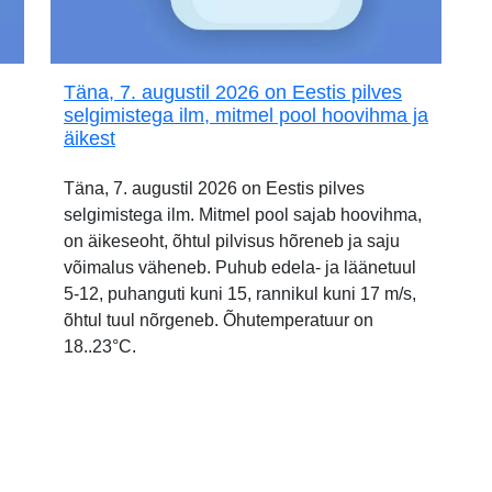
Täna, 7. augustil 2026 on Eestis pilves
selgimistega ilm, mitmel pool hoovihma ja
äikest
Täna, 7. augustil 2026 on Eestis pilves
selgimistega ilm. Mitmel pool sajab hoovihma,
on äikeseoht, õhtul pilvisus hõreneb ja saju
võimalus väheneb. Puhub edela- ja läänetuul
5-12, puhanguti kuni 15, rannikul kuni 17 m/s,
õhtul tuul nõrgeneb. Õhutemperatuur on
18..23°C.