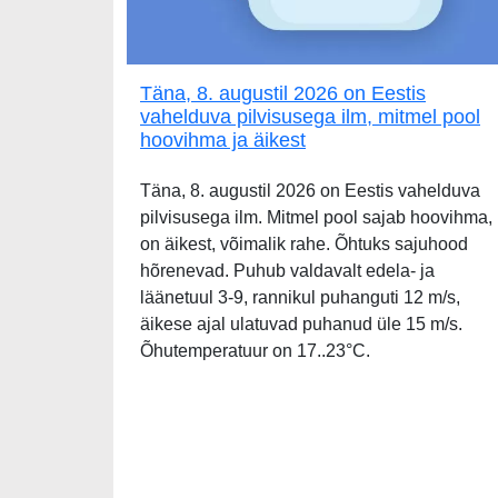
Täna, 8. augustil 2026 on Eestis
vahelduva pilvisusega ilm, mitmel pool
hoovihma ja äikest
Täna, 8. augustil 2026 on Eestis vahelduva
pilvisusega ilm. Mitmel pool sajab hoovihma,
on äikest, võimalik rahe. Õhtuks sajuhood
hõrenevad. Puhub valdavalt edela- ja
läänetuul 3-9, rannikul puhanguti 12 m/s,
äikese ajal ulatuvad puhanud üle 15 m/s.
Õhutemperatuur on 17..23°C.