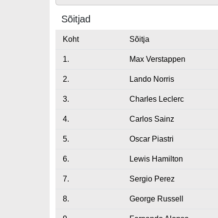
Sõitjad
Koht
Sõitja
1.
Max Verstappen
2.
Lando Norris
3.
Charles Leclerc
4.
Carlos Sainz
5.
Oscar Piastri
6.
Lewis Hamilton
7.
Sergio Perez
8.
George Russell