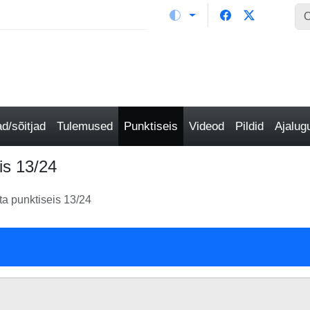
/sõitjad
Tulemused
Punktiseis
Videod
Pildid
Ajalu
is 13/24
ta punktiseis 13/24