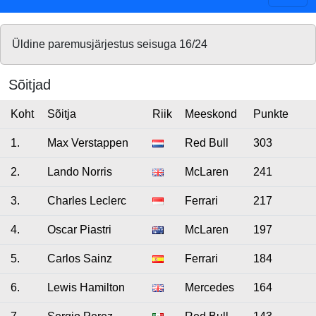
Üldine paremusjärjestus seisuga 16/24
Sõitjad
Koht
Sõitja
Riik
Meeskond
Punkte
1.
Max Verstappen
Red Bull
303
2.
Lando Norris
McLaren
241
3.
Charles Leclerc
Ferrari
217
4.
Oscar Piastri
McLaren
197
5.
Carlos Sainz
Ferrari
184
6.
Lewis Hamilton
Mercedes
164