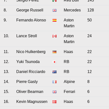
7.
Sergio Perez
Red Bull
143
8.
George Russell
Mercedes
128
9.
Fernando Alonso
Aston
50
Martin
10.
Lance Stroll
Aston
24
Martin
11.
Nico Hulkenberg
Haas
22
12.
Yuki Tsunoda
RB
22
13.
Daniel Ricciardo
RB
12
14.
Pierre Gasly
Alpine
8
15.
Oliver Bearman
Ferrari
6
16.
Kevin Magnussen
Haas
6