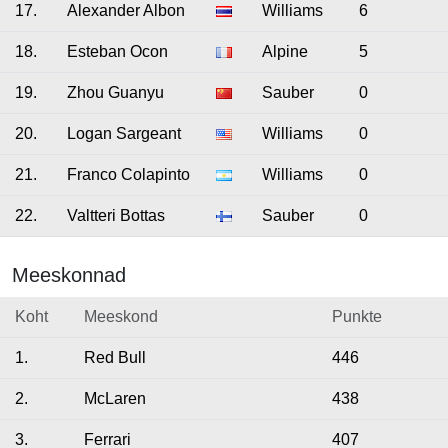
17.
Alexander Albon
Williams
6
18.
Esteban Ocon
Alpine
5
19.
Zhou Guanyu
Sauber
0
20.
Logan Sargeant
Williams
0
21.
Franco Colapinto
Williams
0
22.
Valtteri Bottas
Sauber
0
Meeskonnad
Koht
Meeskond
Punkte
1.
Red Bull
446
2.
McLaren
438
3.
Ferrari
407