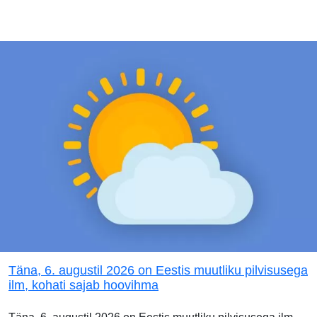
Täna, 6. augustil 2026 on Eestis muutliku pilvisusega
ilm, kohati sajab hoovihma