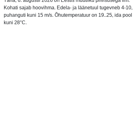
Täna, 6. augustil 2026 on Eestis muutliku pilvisusega ilm.
Kohati sajab hoovihma. Edela- ja läänetuul tugevneb 4-10,
puhanguti kuni 15 m/s. Õhutemperatuur on 19..25, ida pool
kuni 28°C.