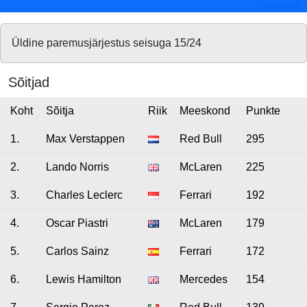
Üldine paremusjärjestus seisuga 15/24
Sõitjad
Koht
Sõitja
Riik
Meeskond
Punkte
1.
Max Verstappen
Red Bull
295
2.
Lando Norris
McLaren
225
3.
Charles Leclerc
Ferrari
192
4.
Oscar Piastri
McLaren
179
5.
Carlos Sainz
Ferrari
172
6.
Lewis Hamilton
Mercedes
154