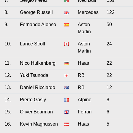
7.
Sergio Perez
Red Bull
139
8.
George Russell
Mercedes
122
9.
Fernando Alonso
Aston
50
Martin
10.
Lance Stroll
Aston
24
Martin
11.
Nico Hulkenberg
Haas
22
12.
Yuki Tsunoda
RB
22
13.
Daniel Ricciardo
RB
12
14.
Pierre Gasly
Alpine
8
15.
Oliver Bearman
Ferrari
6
16.
Kevin Magnussen
Haas
5