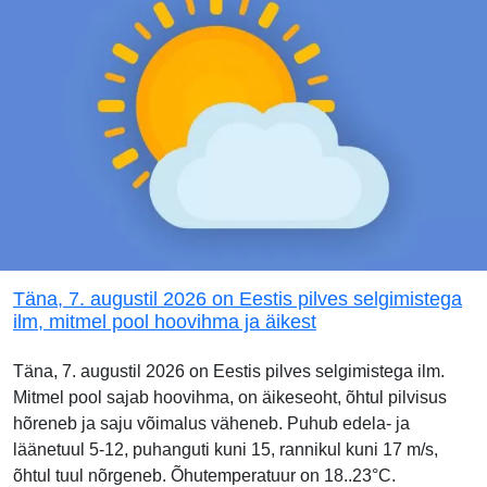
Täna, 7. augustil 2026 on Eestis pilves selgimistega
ilm, mitmel pool hoovihma ja äikest
Täna, 7. augustil 2026 on Eestis pilves selgimistega ilm.
Mitmel pool sajab hoovihma, on äikeseoht, õhtul pilvisus
hõreneb ja saju võimalus väheneb. Puhub edela- ja
läänetuul 5-12, puhanguti kuni 15, rannikul kuni 17 m/s,
õhtul tuul nõrgeneb. Õhutemperatuur on 18..23°C.