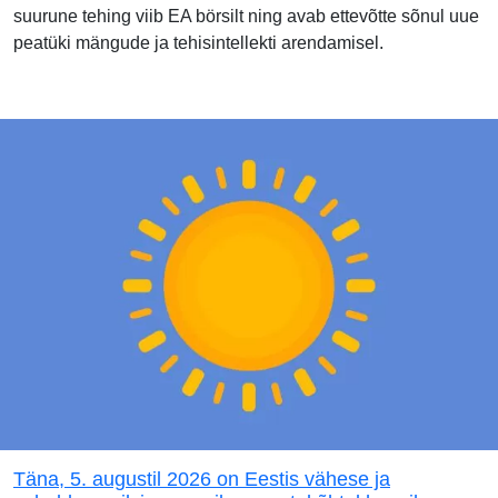
suurune tehing viib EA börsilt ning avab ettevõtte sõnul uue
peatüki mängude ja tehisintellekti arendamisel.
Täna, 5. augustil 2026 on Eestis vähese ja