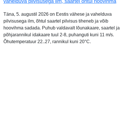
vahelduva pilvisusega ilm, saartel õhtul hoovihma
Täna, 5. augustil 2026 on Eestis vähese ja vahelduva
pilvisusega ilm, õhtul saartel pilvisus tiheneb ja võib
hoovihma sadada. Puhub valdavalt lõunakaare, saartel ja
põhjarannikul idakaare tuul 2-8, puhanguti kuni 11 m/s.
Õhutemperatuur 22..27, rannikul kuni 20°C.