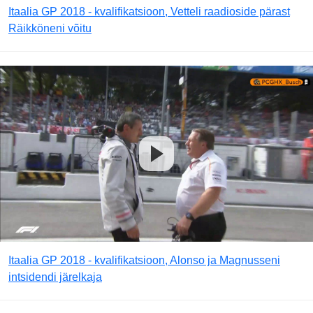
Itaalia GP 2018 - kvalifikatsioon, Vetteli raadioside pärast
Räikköneni võitu
Itaalia GP 2018 - kvalifikatsioon, Alonso ja Magnusseni
intsidendi järelkaja