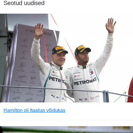
Seotud uudised
Hamilton oli Itaalias võidukas