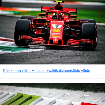
Räikkönen võttis Monzast kvalifikatsioonisõidu võidu