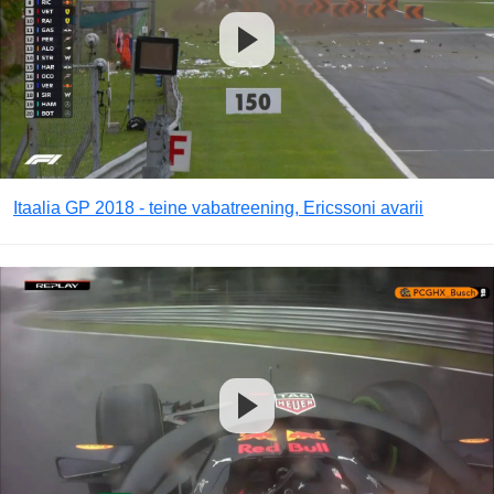
Itaalia GP 2018 - teine vabatreening, Ericssoni avarii