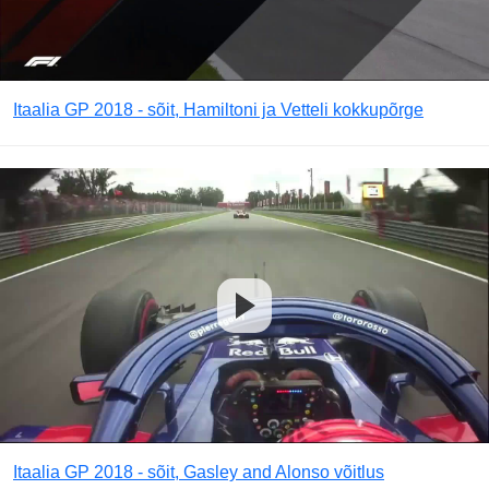
Itaalia GP 2018 - sõit, Hamiltoni ja Vetteli kokkupõrge
Itaalia GP 2018 - sõit, Gasley and Alonso võitlus