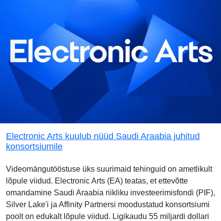
Electronic Arts kuulub nüüd Saudi Araabia juhitud
konsortsiumile
Videomängutööstuse üks suurimaid tehinguid on ametlikult
lõpule viidud. Electronic Arts (EA) teatas, et ettevõtte
omandamine Saudi Araabia riikliku investeerimisfondi (PIF),
Silver Lake'i ja Affinity Partnersi moodustatud konsortsiumi
poolt on edukalt lõpule viidud. Ligikaudu 55 miljardi dollari