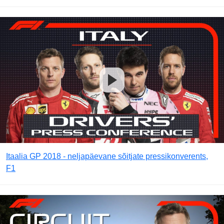
Itaalia GP 2018 - neljapäevane sõitjate pressikonverents,
F1