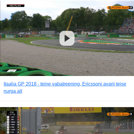
Itaalia GP 2018 - teine vabatreening, Ericssoni avarii teise
nurga alt