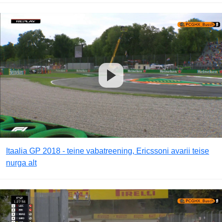
Itaalia GP 2018 - teine vabatreening, Ericssoni avarii teise
nurga alt