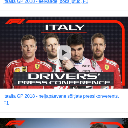
Itaalia GP 2018 - eelvaade, boksijutud, F1
Itaalia GP 2018 - neljapäevane sõitjate pressikonverents,
F1