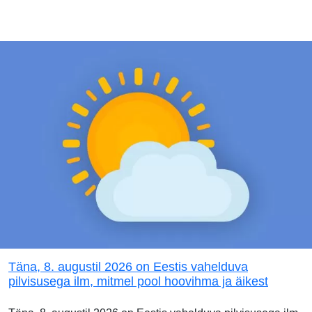
Täna, 8. augustil 2026 on Eestis vahelduva
pilvisusega ilm, mitmel pool hoovihma ja äikest