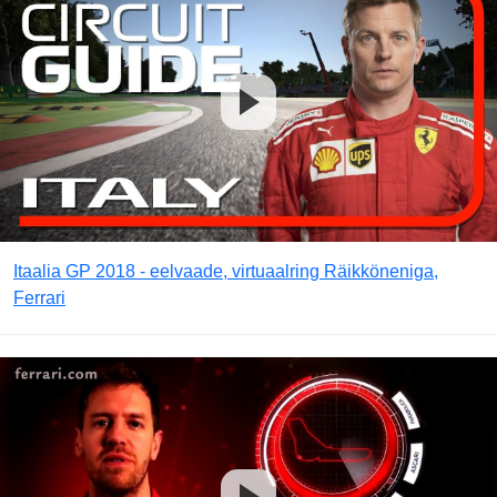
Itaalia GP 2018 - eelvaade, virtuaalring Räikköneniga,
Ferrari