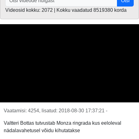
Otsi
Videosid kokku: 2072 | Kokku vaadatud 8519380 korda
Vaatamisi: 4254, lisatud: 2018-08-30 17:37:21 -
Valtteri Bottas tutvustab Monza ringrada kus eeloleval
nädalavahetusel võidu kihutatakse