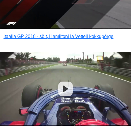
Itaalia GP 2018 - sõit, Hamiltoni ja Vetteli kokkupõrge