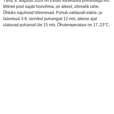
Täna, 8. augustil 2026 on Eestis vahelduva pilvisusega ilm.
Mitmel pool sajab hoovihma, on äikest, võimalik rahe.
Õhtuks sajuhood hõrenevad. Puhub valdavalt edela- ja
läänetuul 3-9, rannikul puhanguti 12 m/s, äikese ajal
ulatuvad puhanud üle 15 m/s. Õhutemperatuur on 17..23°C.