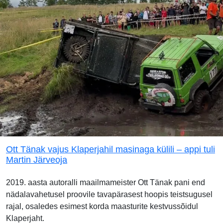
Ott Tänak vajus Klaperjahil masinaga külili – appi tuli
Martin Järveoja
2019. aasta autoralli maailmameister Ott Tänak pani end
nädalavahetusel proovile tavapärasest hoopis teistsugusel
rajal, osaledes esimest korda maasturite kestvussõidul
Klaperjaht.