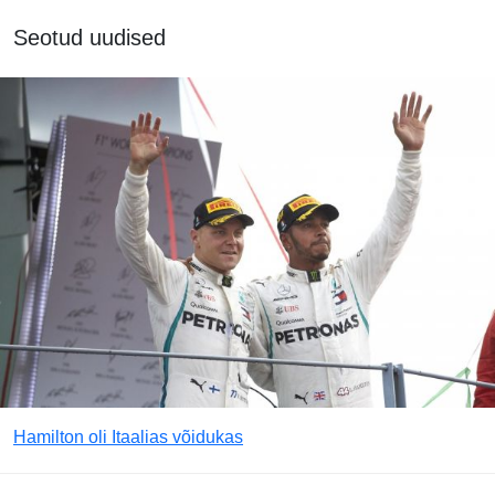
Seotud uudised
Hamilton oli Itaalias võidukas