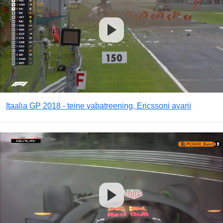
Itaalia GP 2018 - teine vabatreening, Ericssoni avarii