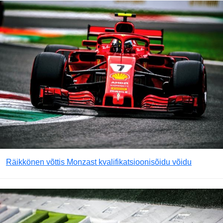
Räikkönen võttis Monzast kvalifikatsioonisõidu võidu