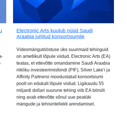
u
Electronic Arts kuulub nüüd Saudi
Araabia juhitud konsortsiumile
Videomängutööstuse üks suurimaid tehinguid
a-
on ametlikult lõpule viidud. Electronic Arts (EA)
5
teatas, et ettevõtte omandamine Saudi Araabia
riikliku investeerimisfondi (PIF), Silver Lake'i ja
Affinity Partnersi moodustatud konsortsiumi
poolt on edukalt lõpule viidud. Ligikaudu 55
miljardi dollari suurune tehing viib EA börsilt
ning avab ettevõtte sõnul uue peatüki
mängude ja tehisintellekti arendamisel.