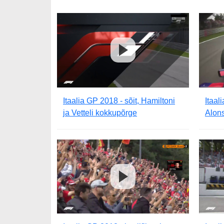
Itaalia GP 2018 - sõit, Hamiltoni
Itaal
ja Vetteli kokkupõrge
Alons