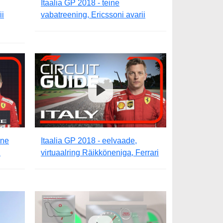
Itaalia GP 2018 - teine
ii
vabatreening, Ericssoni avarii
ane
Itaalia GP 2018 - eelvaade,
1
virtuaalring Räikköneniga, Ferrari