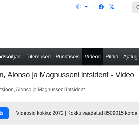
/sõitjad
Tulemused
Punktiseis
Videod
Pildid
Ajalu
on, Alonso ja Magnusseni intsident - Video
katsioon, Alonso ja Magnusseni intsident
tsi
Videosid kokku: 2072 | Kokku vaadatud 8509015 korda