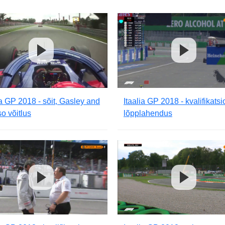
ia GP 2018 - sõit, Gasley and
Itaalia GP 2018 - kvalifikatsi
o võitlus
lõpplahendus