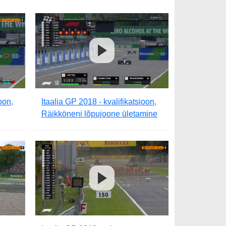
oon,
Itaalia GP 2018 - kvalifikatsioon,
Räikköneni lõpujoone ületamine