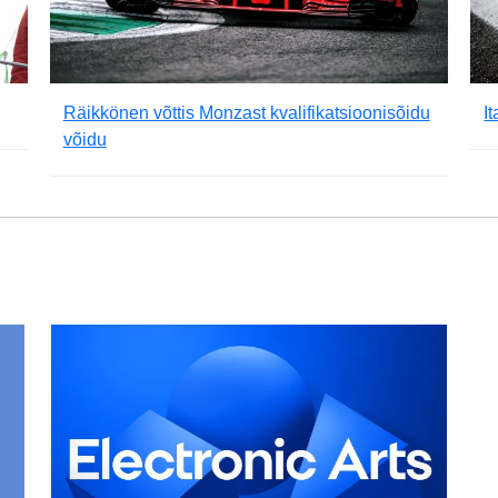
Räikkönen võttis Monzast kvalifikatsioonisõidu
I
võidu