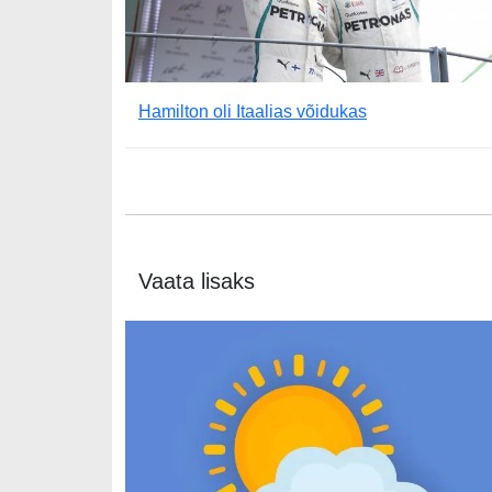
Hamilton oli Itaalias võidukas
Vaata lisaks