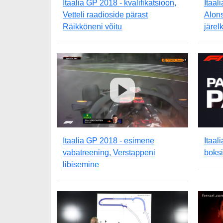
Itaalia GP 2018 - kvalifikatsioon,
Itaal
Vetteli raadioside pärast
Alons
Räikköneni võitu
järel
Itaalia GP 2018 - esimene
Itaal
vabatreening, Verstappeni
boksi
libisemine