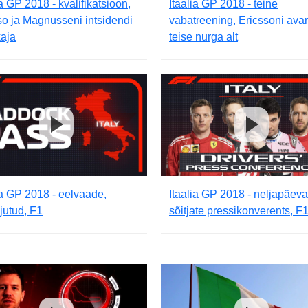
ia GP 2018 - kvalifikatsioon,
Itaalia GP 2018 - teine
o ja Magnusseni intsidendi
vabatreening, Ericssoni avar
kaja
teise nurga alt
ia GP 2018 - eelvaade,
Itaalia GP 2018 - neljapäev
jutud, F1
sõitjate pressikonverents, F