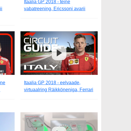
Itaalia GP 2018 - teine
ii
vabatreening, Ericssoni avarii
ane
Itaalia GP 2018 - eelvaade,
1
virtuaalring Räikköneniga, Ferrari