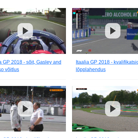
ia GP 2018 - sõit, Gasley and
Itaalia GP 2018 - kvalifikatsi
o võitlus
lõpplahendus