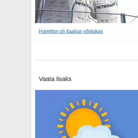
Hamilton oli Itaalias võidukas
Vaata lisaks