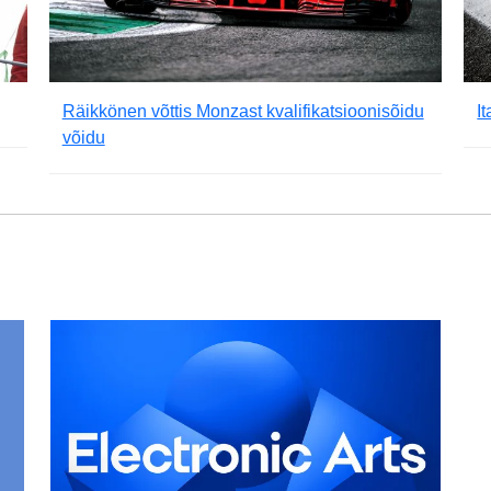
Räikkönen võttis Monzast kvalifikatsioonisõidu
I
võidu