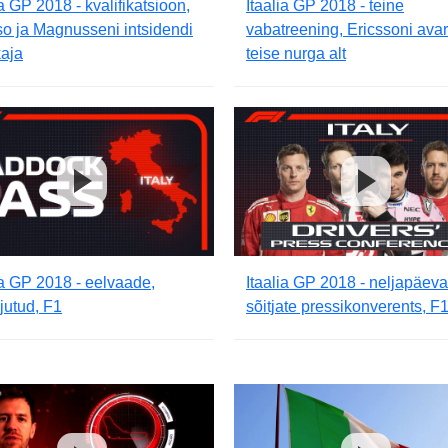
ia GP 2018 - kvalifikatsioon,
Itaalia GP 2018 - teine
o ja Magnusseni intsidendi
vabatreening, Ericssoni avar
kaja
teise nurga alt
ia GP 2018 - eelvaade,
Itaalia GP 2018 - neljapäev
jutud, F1
sõitjate pressikonverents, F