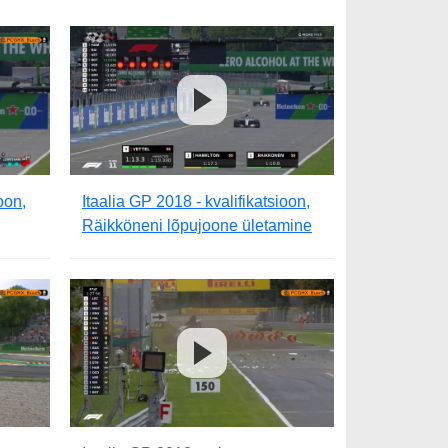
oon,
Itaalia GP 2018 - kvalifikatsioon,
Räikköneni lõpujoone ületamine