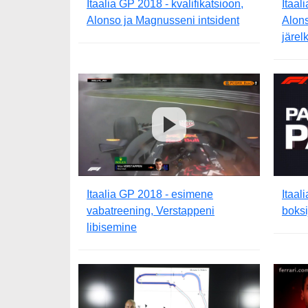
Itaalia GP 2018 - kvalifikatsioon,
Itaal
Alonso ja Magnusseni intsident
Alons
järel
Itaalia GP 2018 - esimene
Itaal
vabatreening, Verstappeni
boksi
libisemine