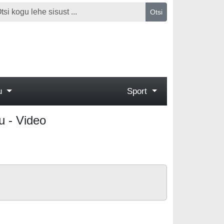
Otsi
gu
Sport
tu - Video