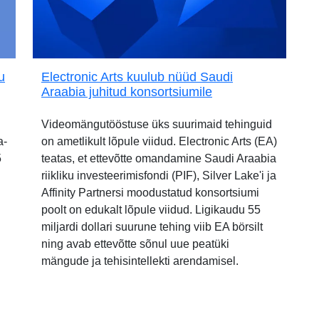
u
Electronic Arts kuulub nüüd Saudi
Araabia juhitud konsortsiumile
Videomängutööstuse üks suurimaid tehinguid
a-
on ametlikult lõpule viidud. Electronic Arts (EA)
5
teatas, et ettevõtte omandamine Saudi Araabia
riikliku investeerimisfondi (PIF), Silver Lake'i ja
Affinity Partnersi moodustatud konsortsiumi
poolt on edukalt lõpule viidud. Ligikaudu 55
miljardi dollari suurune tehing viib EA börsilt
ning avab ettevõtte sõnul uue peatüki
mängude ja tehisintellekti arendamisel.