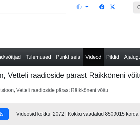
/sõitjad
Tulemused
Punktiseis
Videod
Pildid
Ajalu
on, Vetteli raadioside pärast Räikköneni või
atsioon, Vetteli raadioside pärast Räikköneni võitu
tsi
Videosid kokku: 2072 | Kokku vaadatud 8509015 korda