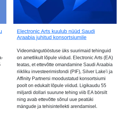
u
Electronic Arts kuulub nüüd Saudi
Araabia juhitud konsortsiumile
Videomängutööstuse üks suurimaid tehinguid
a-
on ametlikult lõpule viidud. Electronic Arts (EA)
5
teatas, et ettevõtte omandamine Saudi Araabia
riikliku investeerimisfondi (PIF), Silver Lake'i ja
Affinity Partnersi moodustatud konsortsiumi
poolt on edukalt lõpule viidud. Ligikaudu 55
miljardi dollari suurune tehing viib EA börsilt
ning avab ettevõtte sõnul uue peatüki
mängude ja tehisintellekti arendamisel.