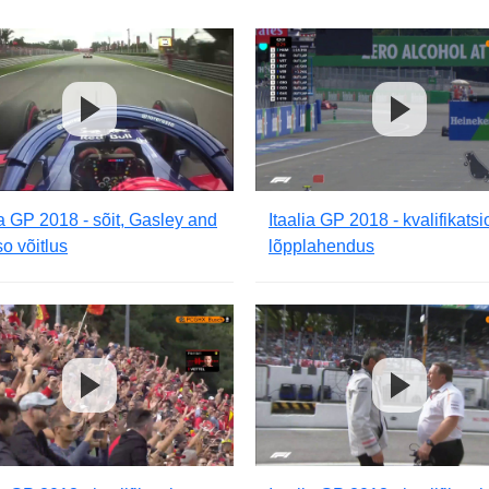
ia GP 2018 - sõit, Gasley and
Itaalia GP 2018 - kvalifikatsi
o võitlus
lõpplahendus