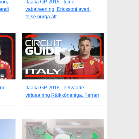
oon,
Itaalia GP 2018 - teine
endi
vabatreening, Ericssoni avarii
teise nurga alt
ane
Itaalia GP 2018 - eelvaade,
1
virtuaalring Räikköneniga, Ferrari