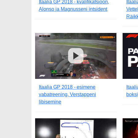
Itaalia GP 2018 - kvalifikatsioon,
Itaal
Alonso ja Magnusseni intsident
Vette
Räikk
Itaalia GP 2018 - esimene
Itaal
vabatreening, Verstappeni
boksi
libisemine