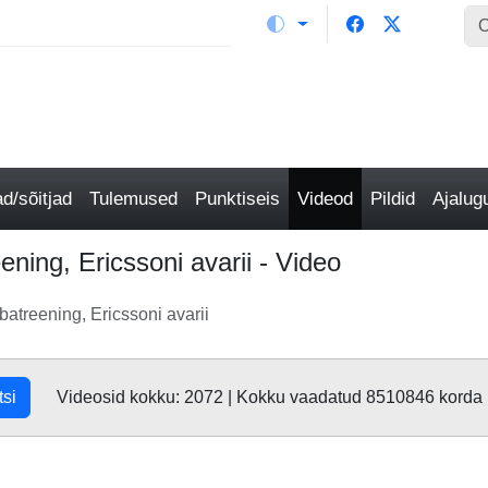
/sõitjad
Tulemused
Punktiseis
Videod
Pildid
Ajalu
ening, Ericssoni avarii - Video
batreening, Ericssoni avarii
tsi
Videosid kokku: 2072 | Kokku vaadatud 8510846 korda