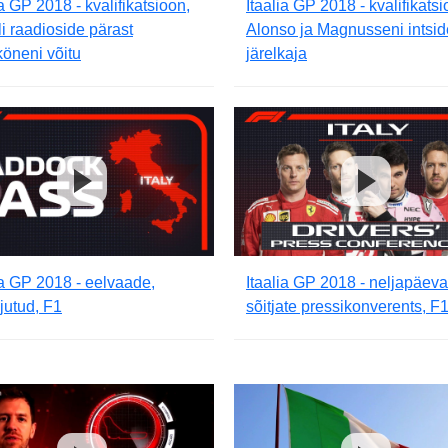
ia GP 2018 - kvalifikatsioon,
Itaalia GP 2018 - kvalifikatsi
li raadioside pärast
Alonso ja Magnusseni intsid
öneni võitu
järelkaja
ia GP 2018 - eelvaade,
Itaalia GP 2018 - neljapäev
jutud, F1
sõitjate pressikonverents, F