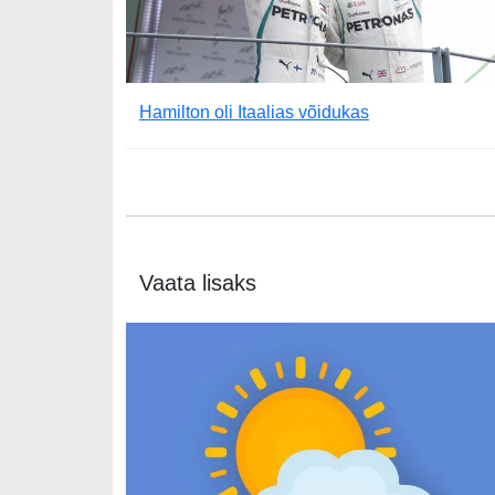
Hamilton oli Itaalias võidukas
Vaata lisaks