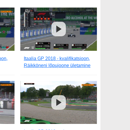
oon,
Itaalia GP 2018 - kvalifikatsioon,
Räikköneni lõpujoone ületamine