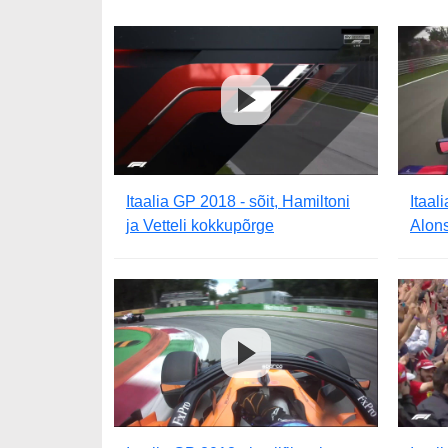
Itaalia GP 2018 - sõit, Hamiltoni
Itaal
ja Vetteli kokkupõrge
Alons