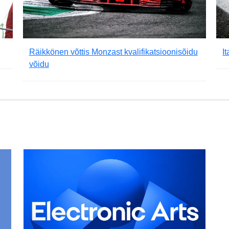
Räikkönen võttis Monzast kvalifikatsioonisõidu
I
võidu