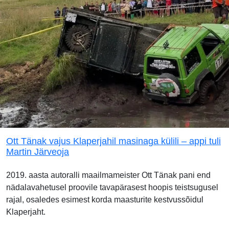
Ott Tänak vajus Klaperjahil masinaga külili – appi tuli
Martin Järveoja
2019. aasta autoralli maailmameister Ott Tänak pani end
nädalavahetusel proovile tavapärasest hoopis teistsugusel
rajal, osaledes esimest korda maasturite kestvussõidul
Klaperjaht.