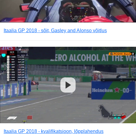
Itaalia GP 2018 - sõit, Gasley and Alonso võitlus
Itaalia GP 2018 - kvalifikatsioon, lõpplahendus