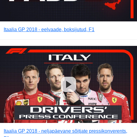
Itaalia GP 2018 - eelvaade, boksijutud, F1
Itaalia GP 2018 - neljapäevane sõitjate pressikonverents,