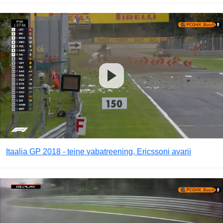
Itaalia GP 2018 - teine vabatreening, Ericssoni avarii