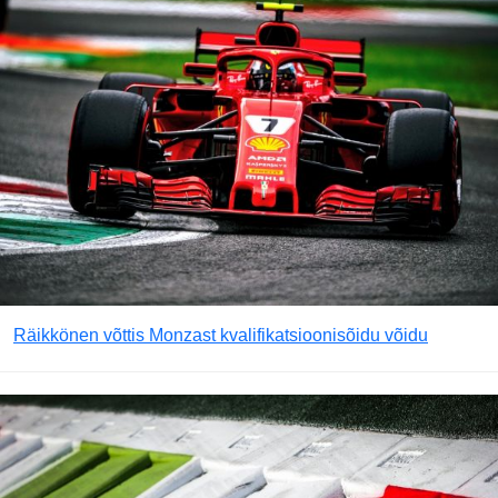
Räikkönen võttis Monzast kvalifikatsioonisõidu võidu