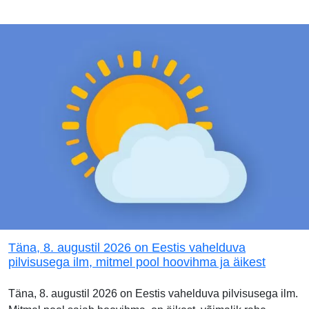
Täna, 8. augustil 2026 on Eestis vahelduva
pilvisusega ilm, mitmel pool hoovihma ja äikest
Täna, 8. augustil 2026 on Eestis vahelduva pilvisusega ilm.