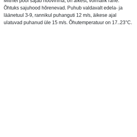
Mitmel pool sajab hoovihma, on äikest, võimalik rahe.
Õhtuks sajuhood hõrenevad. Puhub valdavalt edela- ja
läänetuul 3-9, rannikul puhanguti 12 m/s, äikese ajal
ulatuvad puhanud üle 15 m/s. Õhutemperatuur on 17..23°C.