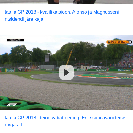
Itaalia GP 2018 - kvalifikatsioon, Alonso ja Magnusseni
intsidendi järelkaja
Itaalia GP 2018 - teine vabatreening, Ericssoni avarii teise
nurga alt