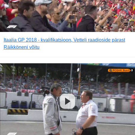
Itaalia GP 2018 - kvalifikatsioon, Vetteli raadioside pärast
Räikköneni võitu