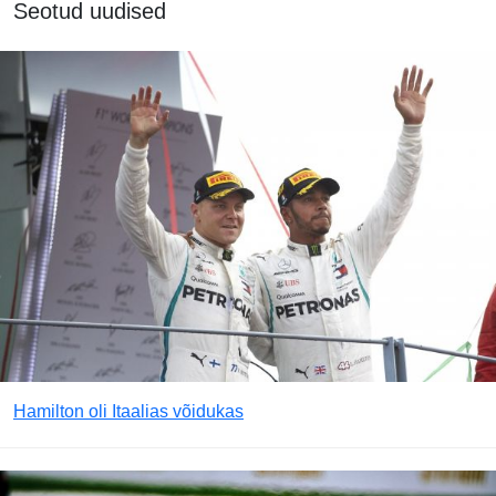
Seotud uudised
Hamilton oli Itaalias võidukas