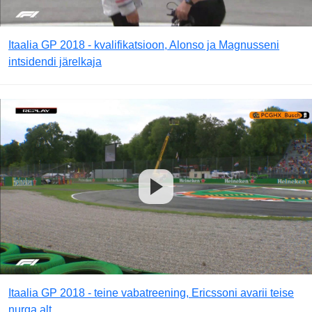
Itaalia GP 2018 - kvalifikatsioon, Alonso ja Magnusseni
intsidendi järelkaja
Itaalia GP 2018 - teine vabatreening, Ericssoni avarii teise
nurga alt