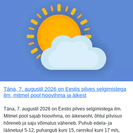
Täna, 7. augustil 2026 on Eestis pilves selgimistega
ilm, mitmel pool hoovihma ja äikest
Täna, 7. augustil 2026 on Eestis pilves selgimistega ilm.
Mitmel pool sajab hoovihma, on äikeseoht, õhtul pilvisus
hõreneb ja saju võimalus väheneb. Puhub edela- ja
läänetuul 5-12, puhanguti kuni 15, rannikul kuni 17 m/s,