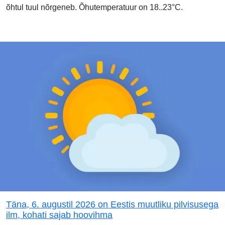
õhtul tuul nõrgeneb. Õhutemperatuur on 18..23°C.
Täna, 6. augustil 2026 on Eestis muutliku pilvisusega
ilm, kohati sajab hoovihma