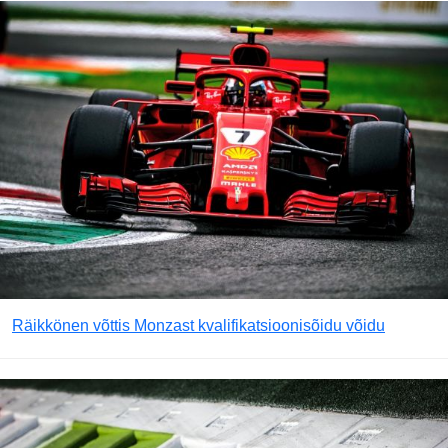
Räikkönen võttis Monzast kvalifikatsioonisõidu võidu