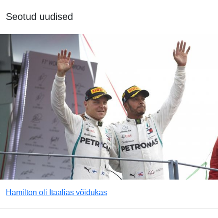
Seotud uudised
Hamilton oli Itaalias võidukas