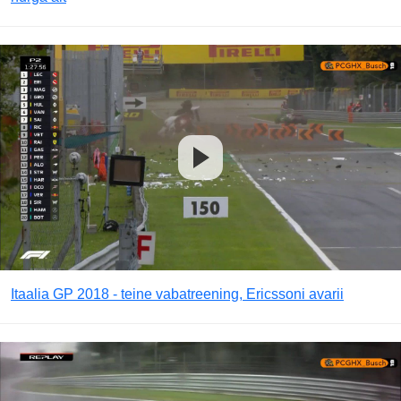
Itaalia GP 2018 - teine vabatreening, Ericssoni avarii