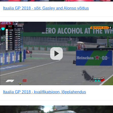
Itaalia GP 2018 - sõit, Gasley and Alonso võitlus
Itaalia GP 2018 - kvalifikatsioon, lõpplahendus