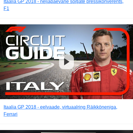
Itaalia GP 2018 - neljapäevane sõitjate pressikonverents,
F1
Itaalia GP 2018 - eelvaade, virtuaalring Räikköneniga,
Ferrari