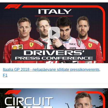
Itaalia GP 2018 - neljapäevane sõitjate pressikonverents,
F1