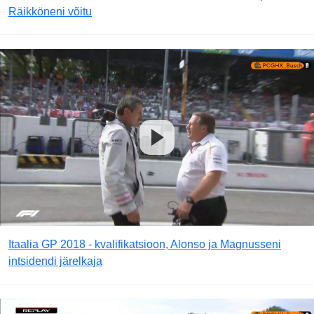
Räikköneni võitu
Itaalia GP 2018 - kvalifikatsioon, Alonso ja Magnusseni
intsidendi järelkaja