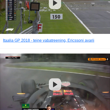
Itaalia GP 2018 - teine vabatreening, Ericssoni avarii