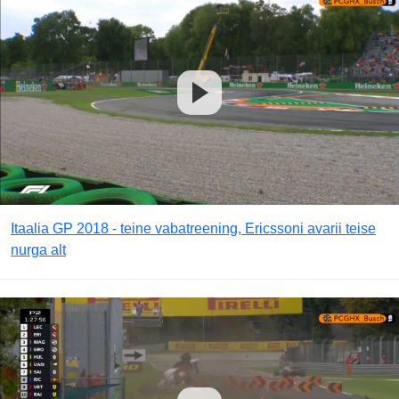
Itaalia GP 2018 - teine vabatreening, Ericssoni avarii teise
nurga alt