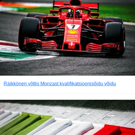
Räikkönen võttis Monzast kvalifikatsioonisõidu võidu