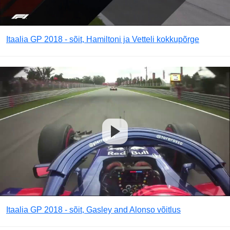
Itaalia GP 2018 - sõit, Hamiltoni ja Vetteli kokkupõrge
Itaalia GP 2018 - sõit, Gasley and Alonso võitlus