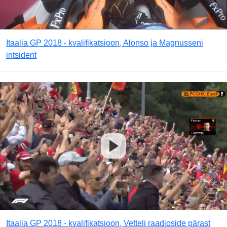
Itaalia GP 2018 - kvalifikatsioon, Alonso ja Magnusseni
intsident
Itaalia GP 2018 - kvalifikatsioon, Vetteli raadioside pärast