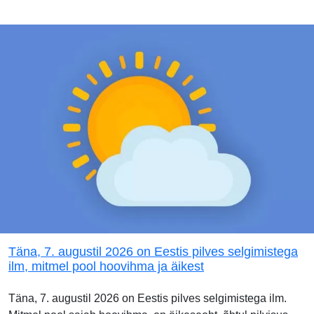
Täna, 7. augustil 2026 on Eestis pilves selgimistega
ilm, mitmel pool hoovihma ja äikest
Täna, 7. augustil 2026 on Eestis pilves selgimistega ilm.