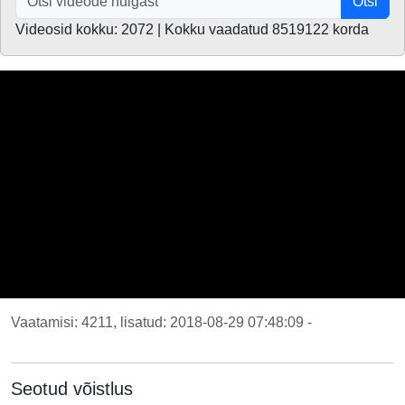
Otsi
Videosid kokku: 2072 | Kokku vaadatud 8519122 korda
Vaatamisi: 4211, lisatud: 2018-08-29 07:48:09 -
Seotud võistlus