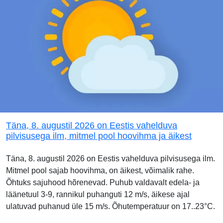
Täna, 8. augustil 2026 on Eestis vahelduva
pilvisusega ilm, mitmel pool hoovihma ja äikest
Täna, 8. augustil 2026 on Eestis vahelduva pilvisusega ilm.
Mitmel pool sajab hoovihma, on äikest, võimalik rahe.
Õhtuks sajuhood hõrenevad. Puhub valdavalt edela- ja
läänetuul 3-9, rannikul puhanguti 12 m/s, äikese ajal
ulatuvad puhanud üle 15 m/s. Õhutemperatuur on 17..23°C.