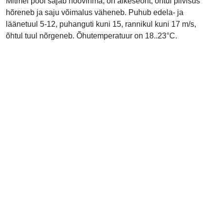
Mitmel pool sajab hoovihma, on äikeseoht, õhtul pilvisus
hõreneb ja saju võimalus väheneb. Puhub edela- ja
läänetuul 5-12, puhanguti kuni 15, rannikul kuni 17 m/s,
õhtul tuul nõrgeneb. Õhutemperatuur on 18..23°C.